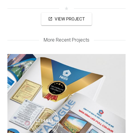
star_rate
VIEW PROJECT
open_in_new
More Recent Projects