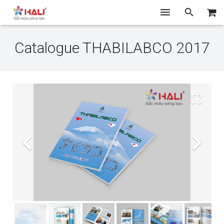
TRANG CHỦ
Catalogue THABILABCO 2017
GIỚI THIỆU
THIẾT KẾ
CHỤP ẢNH
IN ẤN
BLOG