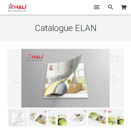
TRANG CHỦ
Catalogue ELAN
GIỚI THIỆU
THIẾT KẾ
CHỤP ẢNH
IN ẤN
BLOG