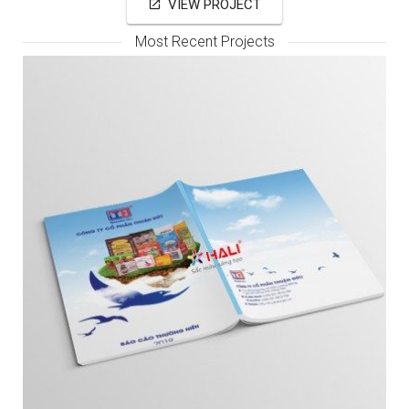
VIEW PROJECT
open_in_new
Most Recent Projects