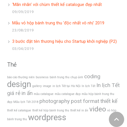
‘Mãn nhãn’ với chùm thiết kế catalogue đẹp nhất
09/09/2019
Mẫu vỏ hộp bánh trung thu ‘độc nhất vô nhị’ 2019
23/08/2019
3 bước đặt tên thương hiệu cho Startup khởi nghiệp (P2)
03/04/2019
Thẻ
coding
báo cáo thường niên
business
bánh trung thu
chụp ảnh
design
In lịch Tết
gallery
image
in lịch Tết tại Hà Nội
In lịch Tết
giá rẻ
in ấn
mẫu catalogue
mẫu catalogue đẹp
mẫu hộp bánh trung thu
photography
post format
thiết kế
đẹp
Mẫu lịch Tết 2018
video
thiết kế catalogue
thiết kế hộp bánh trung thu
thiết kế in ấn
vỏ hộp
wordpress
bánh trung thu