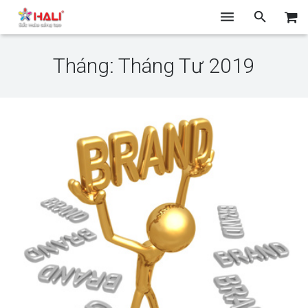
TRANG CHỦ
Tháng: Tháng Tư 2019
GIỚI THIỆU
THIẾT KẾ
CHỤP ẢNH
IN ẤN
BLOG