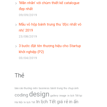
‘Mãn nhãn’ với chùm thiết kế catalogue
đẹp nhất
09/09/2019
Mẫu vỏ hộp bánh trung thu ‘độc nhất vô
nhị’ 2019
23/08/2019
3 bước đặt tên thương hiệu cho Startup
khởi nghiệp (P2)
03/04/2019
Thẻ
báo cáo thường niên
business
bánh trung thu
chụp ảnh
design
coding
gallery
image
in lịch Tết tại
In lịch Tết giá rẻ
in ấn
Hà Nội
In lịch Tết