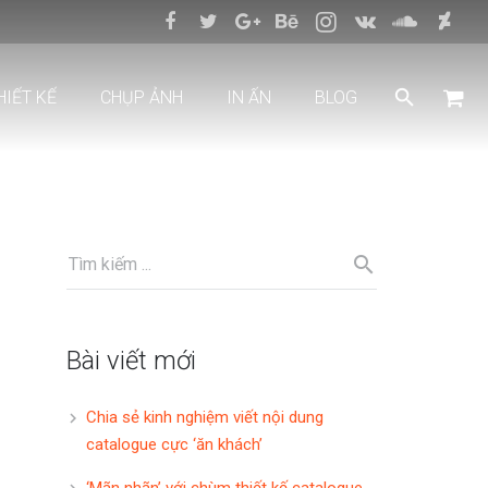
HIẾT KẾ
CHỤP ẢNH
IN ẤN
BLOG
Bài viết mới
Chia sẻ kinh nghiệm viết nội dung
catalogue cực ‘ăn khách’
‘Mãn nhãn’ với chùm thiết kế catalogue