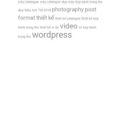
mẫu catalogue
mẫu catalogue đẹp
mẫu hộp bánh trung thu
photography
post
đẹp
Mẫu lịch Tết 2018
format
thiết kế
thiết kế catalogue
thiết kế hộp
video
bánh trung thu
thiết kế in ấn
vỏ hộp bánh
wordpress
trung thu