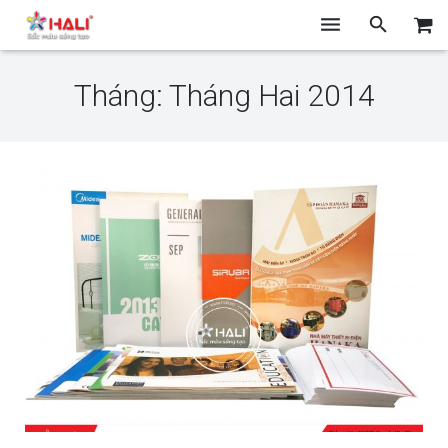
TRANG CHỦ
Tháng: Tháng Hai 2014
GIỚI THIỆU
THIẾT KẾ
CHỤP ẢNH
IN ẤN
BLOG