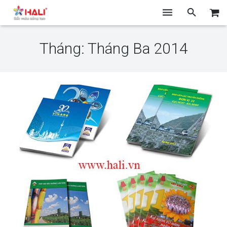
TRANG CHỦ
Tháng: Tháng Ba 2014
GIỚI THIỆU
THIẾT KẾ
CHỤP ẢNH
IN ẤN
BLOG