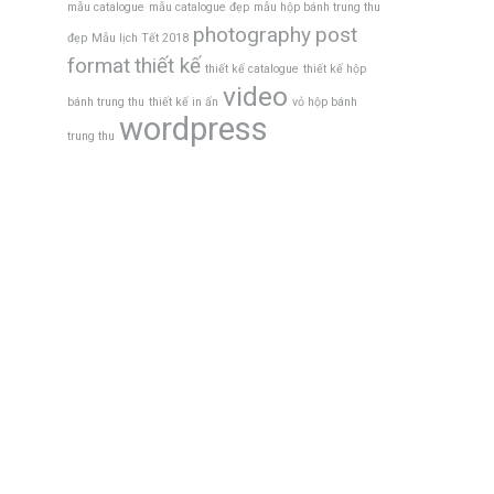
mẫu catalogue
mẫu catalogue đẹp
mẫu hộp bánh trung thu
photography
post
đẹp
Mẫu lịch Tết 2018
format
thiết kế
thiết kế catalogue
thiết kế hộp
video
bánh trung thu
thiết kế in ấn
vỏ hộp bánh
wordpress
trung thu