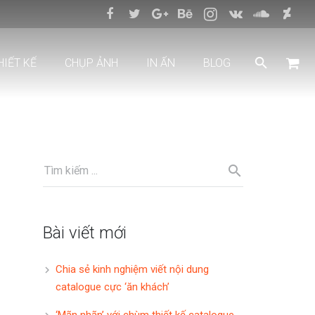
HIẾT KẾ
CHỤP ẢNH
IN ẤN
BLOG
Bài viết mới
Chia sẻ kinh nghiệm viết nội dung
catalogue cực ‘ăn khách’
‘Mãn nhãn’ với chùm thiết kế catalogue