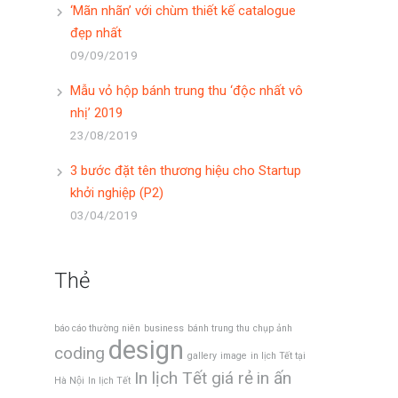
‘Mãn nhãn’ với chùm thiết kế catalogue
đẹp nhất
09/09/2019
Mẫu vỏ hộp bánh trung thu ‘độc nhất vô
nhị’ 2019
23/08/2019
3 bước đặt tên thương hiệu cho Startup
khởi nghiệp (P2)
03/04/2019
Thẻ
báo cáo thường niên
business
bánh trung thu
chụp ảnh
design
coding
gallery
image
in lịch Tết tại
In lịch Tết giá rẻ
in ấn
Hà Nội
In lịch Tết